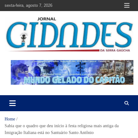
Skip
sexta-feira, agosto 7, 2026
to
content
Jornal Cidades da Serra Gaúcha
Notícias de Garibaldi e região
Home
Sabia que o quadro que deu início à festa religiosa mais antiga da
Imigração Italiana está no Santuário Santo Antônio