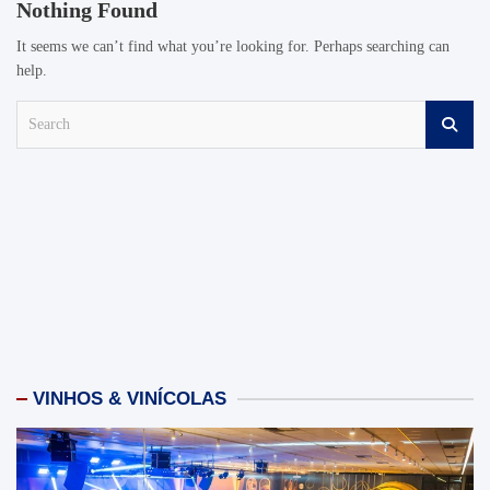
Nothing Found
It seems we can’t find what you’re looking for. Perhaps searching can
help.
S
e
a
r
c
h
VINHOS & VINÍCOLAS