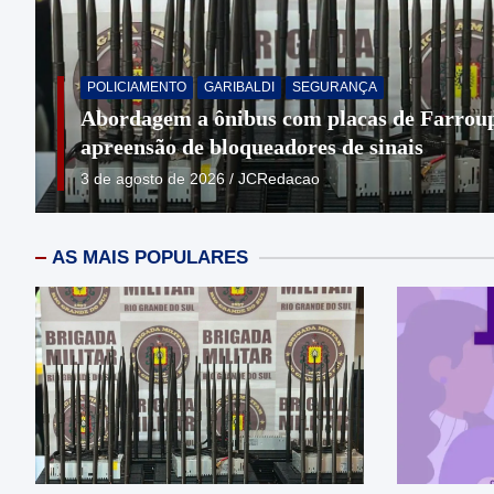
VARIEDADES
BENTO GONÇALVES
TURISMO
Programação conta com o 4º Encontro Lide
Caravana da Mulher e entrega de materiais
Del Vino
3 de agosto de 2026
JCRedacao
AS MAIS POPULARES