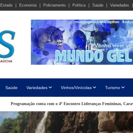
Estado
Economia
Policiamento
Política
Saúde
Variedades
cha
Saúde
Variedades
Vinhos/Vinícolas
Turismo
a com o 4º Encontro Lideranças Femininas, Caravana da Mulher e entrega