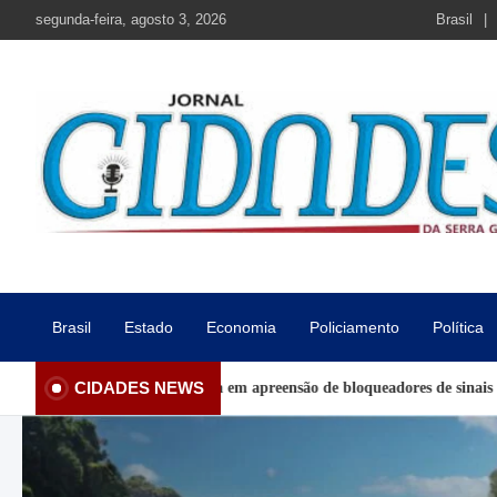
Skip
segunda-feira, agosto 3, 2026
Brasil
to
content
Jornal Cidades da Serra Gaú
Notícias de Garibaldi e região
Brasil
Estado
Economia
Policiamento
Política
CIDADES NEWS
 resulta em apreensão de bloqueadores de sinais
Programação cont