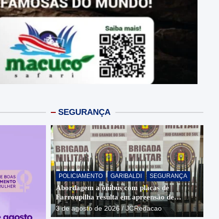
SEGURANÇA
POLICIAMENTO
GARIBALDI
SEGURANÇA
Abordagem a ônibus com placas de
Farroupilha resulta em apreensão de
bloqueadores de sinais
3 de agosto de 2026
JCRedacao