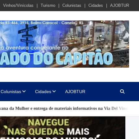
Vinhos/Vinícolas
Turismo
Colunistas
Cidades
AJOBTUR
Colunistas
Cidades
AJOBTUR
 de materiais informativos na Via Del Vino
Seminário de Boas Prát