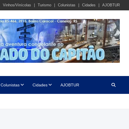
Vinhos/Vinícolas
Turismo
Colunistas
Cidades
AJOBTUR
Colunistas
Cidades
AJOBTUR