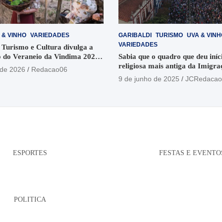
 & VINHO
VARIEDADES
GARIBALDI
TURISMO
UVA & VINH
VARIEDADES
 Turismo e Cultura divulga a
 do Veraneio da Vindima 2026
Sabia que o quadro que deu iníci
religiosa mais antiga da Imigra
 de 2026
Redacao06
está no Santuário Santo Antôni
9 de junho de 2025
JCRedacao
ESPORTES
FESTAS E EVENTO
POLITICA