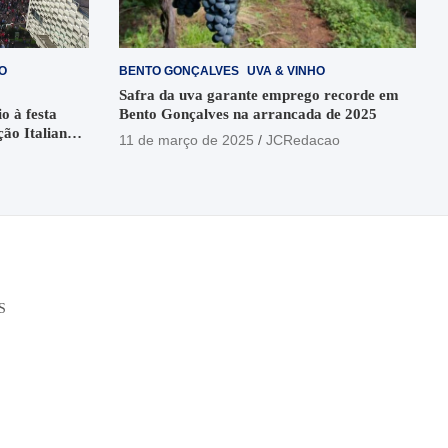
O
BENTO GONÇALVES
UVA & VINHO
Safra da uva garante emprego recorde em
o à festa
Bento Gonçalves na arrancada de 2025
ção Italiana
11 de março de 2025
JCRedacao
o
S