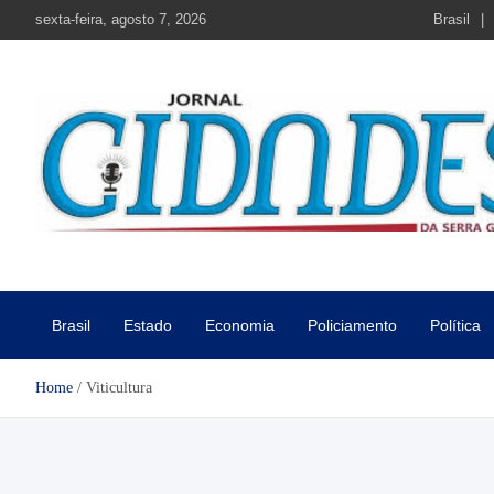
Skip
sexta-feira, agosto 7, 2026
Brasil
to
content
Jornal Cidades da Serra Gaú
Notícias de Garibaldi e região
Brasil
Estado
Economia
Policiamento
Política
Home
Viticultura