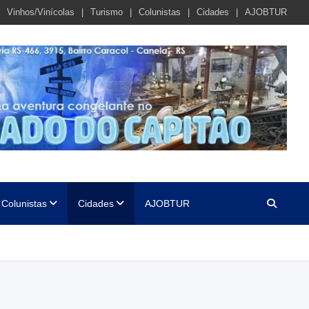
Vinhos/Vinícolas
Turismo
Colunistas
Cidades
AJOBTUR
Colunistas
Cidades
AJOBTUR