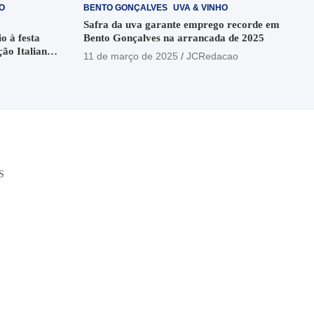
O
BENTO GONÇALVES
UVA & VINHO
Safra da uva garante emprego recorde em
o à festa
Bento Gonçalves na arrancada de 2025
ção Italiana
11 de março de 2025
JCRedacao
o
S