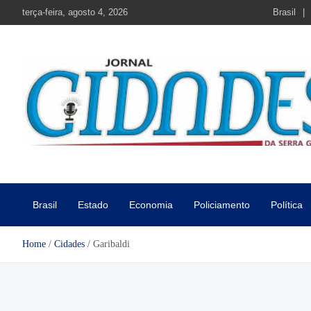
Skip
terça-feira, agosto 4, 2026
Brasil
to
content
Jornal Cidades da Serra Gaú
Notícias de Garibaldi e região
Brasil
Estado
Economia
Policiamento
Política
Home
Cidades
Garibaldi