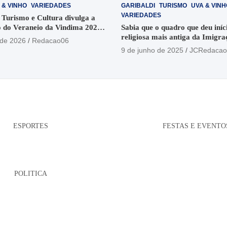
 & VINHO
VARIEDADES
GARIBALDI
TURISMO
UVA & VINH
VARIEDADES
 Turismo e Cultura divulga a
 do Veraneio da Vindima 2026
Sabia que o quadro que deu iníci
religiosa mais antiga da Imigra
 de 2026
Redacao06
está no Santuário Santo Antôni
9 de junho de 2025
JCRedacao
ESPORTES
FESTAS E EVENTO
POLITICA