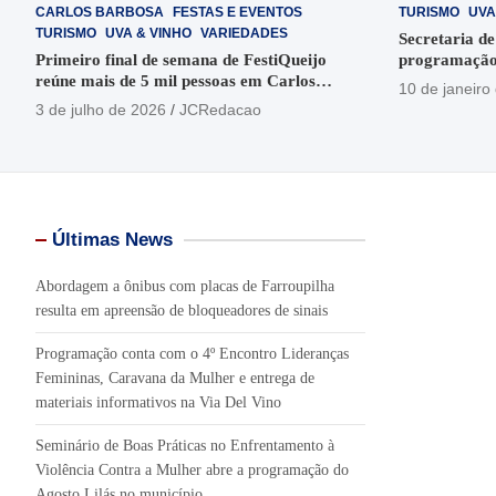
CARLOS BARBOSA
FESTAS E EVENTOS
TURISMO
UVA
TURISMO
UVA & VINHO
VARIEDADES
Secretaria de
Primeiro final de semana de FestiQueijo
programação
reúne mais de 5 mil pessoas em Carlos
em Garibaldi
10 de janeiro
Barbosa
3 de julho de 2026
JCRedacao
Últimas News
Abordagem a ônibus com placas de Farroupilha
resulta em apreensão de bloqueadores de sinais
Programação conta com o 4º Encontro Lideranças
Femininas, Caravana da Mulher e entrega de
materiais informativos na Via Del Vino
Seminário de Boas Práticas no Enfrentamento à
Violência Contra a Mulher abre a programação do
Agosto Lilás no município