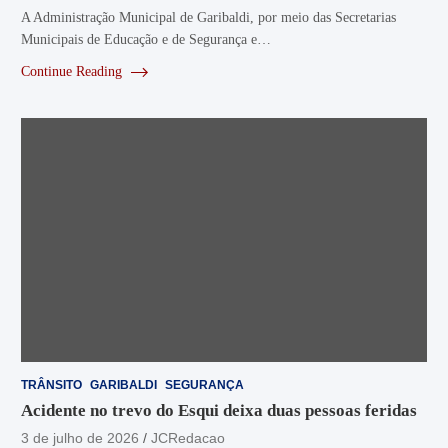
A Administração Municipal de Garibaldi, por meio das Secretarias
Municipais de Educação e de Segurança e…
Continue Reading
TRÂNSITO
GARIBALDI
SEGURANÇA
Acidente no trevo do Esqui deixa duas pessoas feridas
3 de julho de 2026
JCRedacao