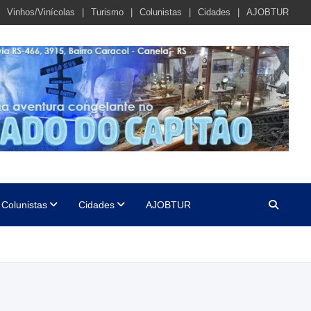
Vinhos/Vinícolas
Turismo
Colunistas
Cidades
AJOBTUR
Colunistas
Cidades
AJOBTUR