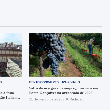
O
BENTO GONÇALVES
UVA & VINHO
Safra da uva garante emprego recorde em
o à festa
Bento Gonçalves na arrancada de 2025
ção Italiana
11 de março de 2025
JCRedacao
o