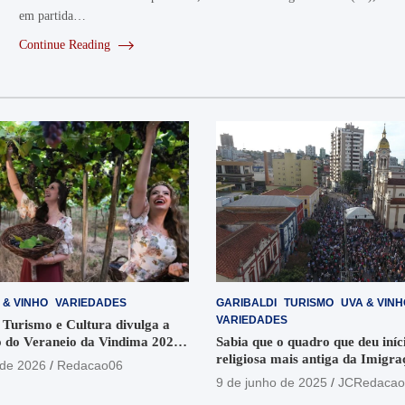
em partida…
Continue Reading
 & VINHO
VARIEDADES
GARIBALDI
TURISMO
UVA & VINH
VARIEDADES
 Turismo e Cultura divulga a
 do Veraneio da Vindima 2026
Sabia que o quadro que deu iníci
religiosa mais antiga da Imigra
 de 2026
Redacao06
está no Santuário Santo Antôni
9 de junho de 2025
JCRedacao