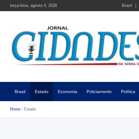
Skip
terça-feira, agosto 4, 2026
Brasil
to
content
Jornal Cidades da Serra Gaú
Notícias de Garibaldi e região
Brasil
Estado
Economia
Policiamento
Política
Home
Estado