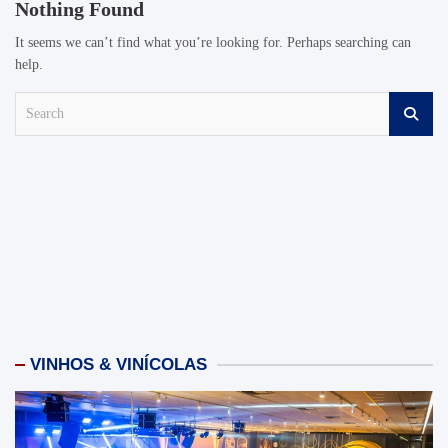
Nothing Found
It seems we can’t find what you’re looking for. Perhaps searching can
help.
S
e
a
r
c
h
VINHOS & VINÍCOLAS