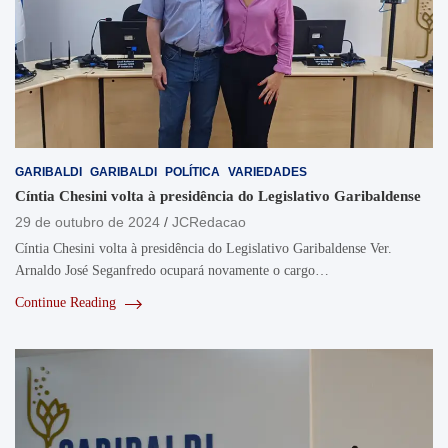
GARIBALDI
GARIBALDI
POLÍTICA
VARIEDADES
Cíntia Chesini volta à presidência do Legislativo Garibaldense
29 de outubro de 2024
JCRedacao
Cíntia Chesini volta à presidência do Legislativo Garibaldense Ver.
Arnaldo José Seganfredo ocupará novamente o cargo…
Continue Reading