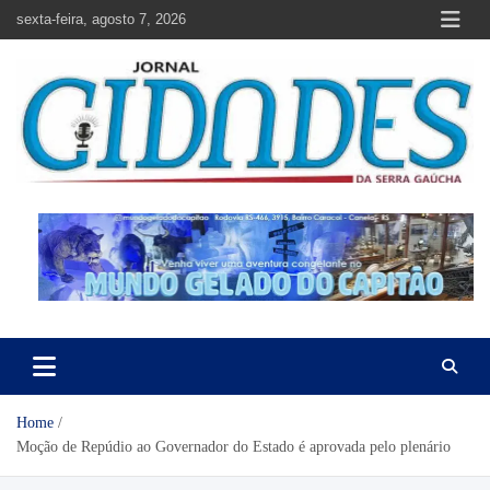
Skip
sexta-feira, agosto 7, 2026
to
content
Jornal Cidades da Serra Gaúcha
Notícias de Garibaldi e região
Home
Moção de Repúdio ao Governador do Estado é aprovada pelo plenário