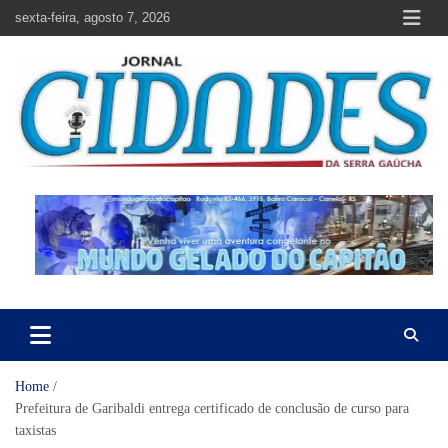
Skip
sexta-feira, agosto 7, 2026
to
content
Jornal Cidades da Serra Gaúcha
Notícias de Garibaldi e região
Home
Prefeitura de Garibaldi entrega certificado de conclusão de curso para
taxistas