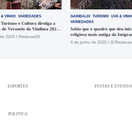
 & VINHO
VARIEDADES
GARIBALDI
TURISMO
UVA & VINH
VARIEDADES
 Turismo e Cultura divulga a
 do Veraneio da Vindima 2026
Sabia que o quadro que deu iníci
religiosa mais antiga da Imigra
 de 2026
Redacao06
está no Santuário Santo Antôni
9 de junho de 2025
JCRedacao
ESPORTES
FESTAS E EVENTO
POLITICA