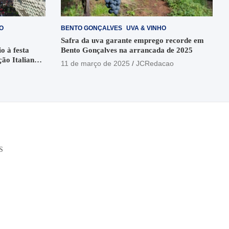
O
BENTO GONÇALVES
UVA & VINHO
Safra da uva garante emprego recorde em
o à festa
Bento Gonçalves na arrancada de 2025
ção Italiana
11 de março de 2025
JCRedacao
o
S