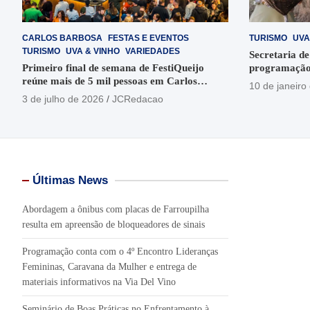
CARLOS BARBOSA
FESTAS E EVENTOS
TURISMO
UVA
TURISMO
UVA & VINHO
VARIEDADES
Secretaria de
Primeiro final de semana de FestiQueijo
programação
reúne mais de 5 mil pessoas em Carlos
em Garibaldi
10 de janeiro
Barbosa
3 de julho de 2026
JCRedacao
Últimas News
Abordagem a ônibus com placas de Farroupilha
resulta em apreensão de bloqueadores de sinais
Programação conta com o 4º Encontro Lideranças
Femininas, Caravana da Mulher e entrega de
materiais informativos na Via Del Vino
Seminário de Boas Práticas no Enfrentamento à