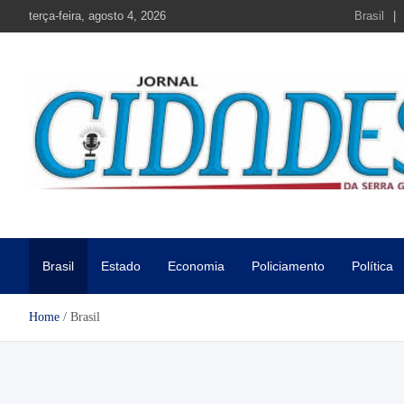
Skip
terça-feira, agosto 4, 2026
Brasil
to
content
Jornal Cidades da Serra Gaú
Notícias de Garibaldi e região
Brasil
Estado
Economia
Policiamento
Política
Home
Brasil