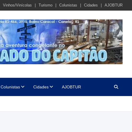
Vinhos/Vinícolas
Turismo
Colunistas
Cidades
AJOBTUR
Colunistas
Cidades
AJOBTUR