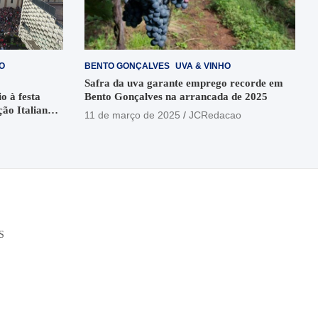
O
BENTO GONÇALVES
UVA & VINHO
Safra da uva garante emprego recorde em
o à festa
Bento Gonçalves na arrancada de 2025
ção Italiana
11 de março de 2025
JCRedacao
o
S