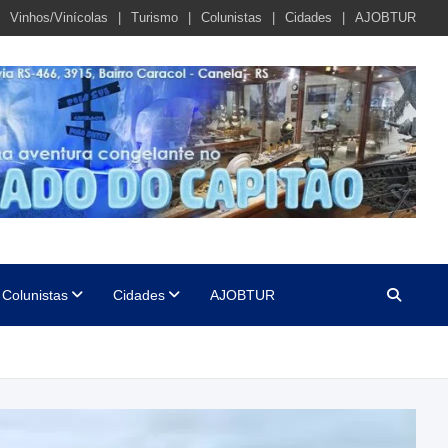
Vinhos/Vinícolas
Turismo
Colunistas
Cidades
AJOBTUR
Colunistas
Cidades
AJOBTUR