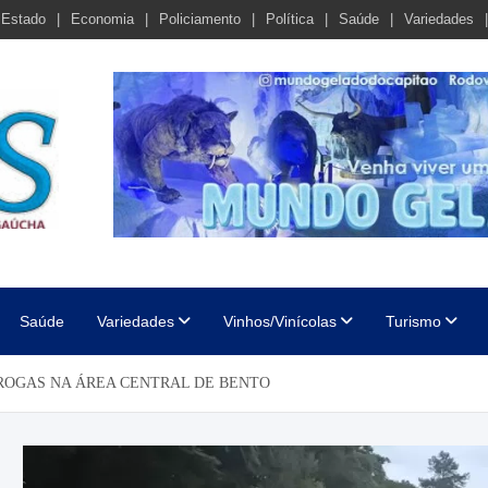
Estado
Economia
Policiamento
Política
Saúde
Variedades
cha
Saúde
Variedades
Vinhos/Vinícolas
Turismo
DROGAS NA ÁREA CENTRAL DE BENTO