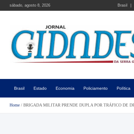
Skip
sábado, agosto 8, 2026
Brasil
to
content
Jornal Cidades da Serra Gaú
Notícias de Garibaldi e região
Brasil
Estado
Economia
Policiamento
Política
Home
BRIGADA MILITAR PRENDE DUPLA POR TRÁFICO DE 