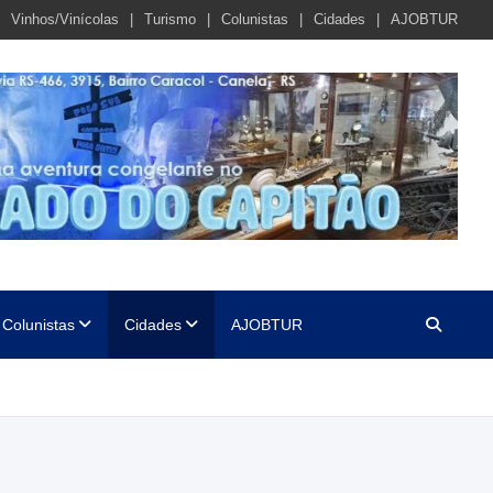
Vinhos/Vinícolas
Turismo
Colunistas
Cidades
AJOBTUR
Colunistas
Cidades
AJOBTUR