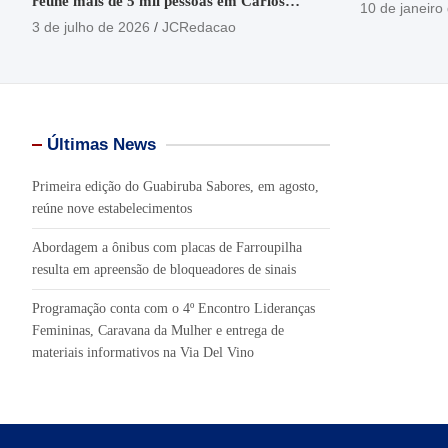
reúne mais de 5 mil pessoas em Carlos
em Garibaldi
10 de janeiro
Barbosa
3 de julho de 2026
JCRedacao
Últimas News
Primeira edição do Guabiruba Sabores, em agosto,
reúne nove estabelecimentos
Abordagem a ônibus com placas de Farroupilha
resulta em apreensão de bloqueadores de sinais
Programação conta com o 4º Encontro Lideranças
Femininas, Caravana da Mulher e entrega de
materiais informativos na Via Del Vino