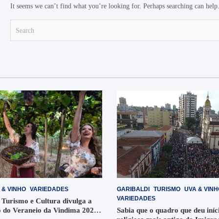
It seems we can’t find what you’re looking for. Perhaps searching can help
S
e
a
r
c
h
 & VINHO
VARIEDADES
GARIBALDI
TURISMO
UVA & VINH
VARIEDADES
 Turismo e Cultura divulga a
 do Veraneio da Vindima 2026
Sabia que o quadro que deu iníci