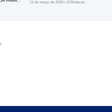
ção Italiana
11 de março de 2025
JCRedacao
o
S