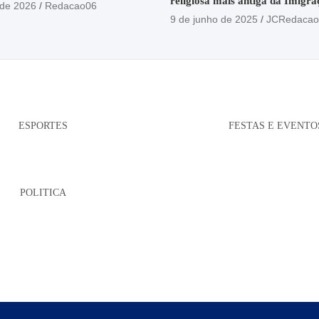
religiosa mais antiga da Imigra
 de 2026
Redacao06
está no Santuário Santo Antôni
9 de junho de 2025
JCRedacao
ESPORTES
FESTAS E EVENTO
POLITICA