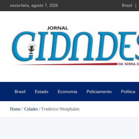
Skip
sexta-feira, agosto 7, 2026
Brasil
to
content
Jornal Cidades da Serra Gaú
Notícias de Garibaldi e região
Brasil
Estado
Economia
Policiamento
Política
Home
Cidades
Frederico Westphalen