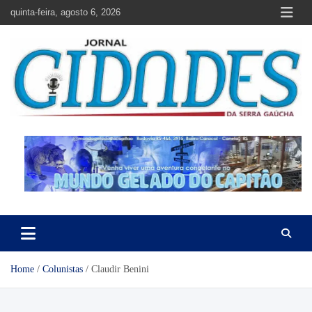
Skip
quinta-feira, agosto 6, 2026
to
content
Jornal Cidades da Serra Gaúcha
Notícias de Garibaldi e região
Home
Colunistas
Claudir Benini