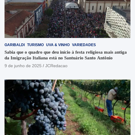
GARIBALDI
TURISMO
UVA & VINHO
VARIEDADES
Sabia que o quadro que deu início à festa religiosa mais antiga
da Imigração Italiana está no Santuário Santo Antônio
9 de junho de 2025
JCRedacao