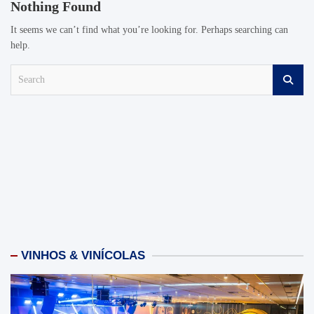
Nothing Found
It seems we can’t find what you’re looking for. Perhaps searching can
help.
S
e
a
r
c
h
VINHOS & VINÍCOLAS