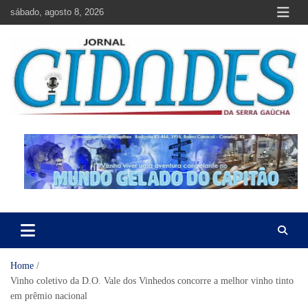
Skip
sábado, agosto 8, 2026
to
content
Jornal Cidades da Serra Gaúcha
Notícias de Garibaldi e região
Home
Vinho coletivo da D.O. Vale dos Vinhedos concorre a melhor vinho tinto
em prêmio nacional