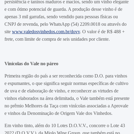
persistência e taninos maduros e macios, sendo um vinho elegante
e com ótimo potencial de guarda. A produção desse vinho é de
apenas 3 mil garrafas, sendo vendido para pessoas físicas ou
CNPJ de revenda, pelo WhatsApp (54) 2209.0018 ou através do
site
www.valedosvinhedos.com.br/dovv
. O valor é de R$ 488 +
frete, com limite de compra de seis unidades por cliente.
Vinícolas do Vale no páreo
Primeira região do país a ser reconhecida como D.O. para vinhos
e espumantes, o que significa seguir normas específicas de cultivo
de uva e de elaboração de vinho, e reconhecer as virtudes de
vinhos elaborados na área delimitada, o Vale também está presente
no prêmio Melhores da Taça com vinícolas associadas a Aprovale
e vinhos da Denominação de Origem Vale dos Vinhedos.
Em vinho tinto, além do 10 Lotes D.O.V.V., concorre o Lote 43
2022 (D.O.V.V.), da Miolo Wine Group, que também está no