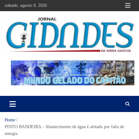
Skip
sábado, agosto 8, 2026
to
content
Jornal Cidades da Serra Gaúcha
Notícias de Garibaldi e região
Home
PINTO BANDEIRA – Abastecimento de água é afetado por falta de
energia