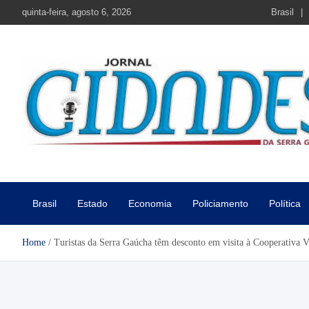
Skip
quinta-feira, agosto 6, 2026
Brasil
to
content
Jornal Cidades da Serra Gaú
Notícias de Garibaldi e região
Brasil
Estado
Economia
Policiamento
Política
Home
Turistas da Serra Gaúcha têm desconto em visita à Cooperativa V