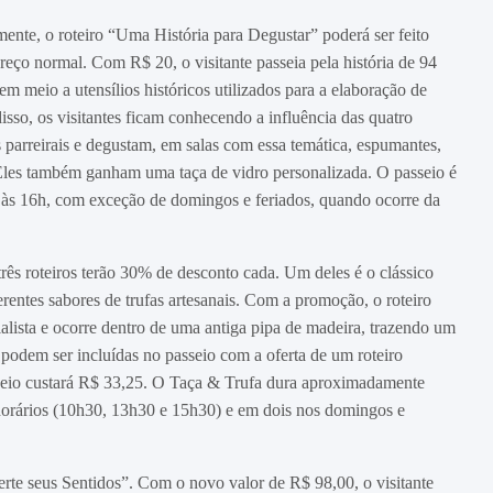
mente, o roteiro “Uma História para Degustar” poderá ser feito
reço normal. Com R$ 20, o visitante passeia pela história de 94
em meio a utensílios históricos utilizados para a elaboração de
isso, os visitantes ficam conhecendo a influência das quatro
s parreirais e degustam, em salas com essa temática, espumantes,
Eles também ganham uma taça de vidro personalizada. O passeio é
 às 16h, com exceção de domingos e feriados, quando ocorre da
três roteiros terão 30% de desconto cada. Um deles é o clássico
entes sabores de trufas artesanais. Com a promoção, o roteiro
alista e ocorre dentro de uma antiga pipa de madeira, trazendo um
 podem ser incluídas no passeio com a oferta de um roteiro
asseio custará R$ 33,25. O Taça & Trufa dura aproximadamente
horários (10h30, 13h30 e 15h30) e em dois nos domingos e
rte seus Sentidos”. Com o novo valor de R$ 98,00, o visitante