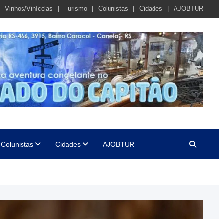
Vinhos/Vinícolas
Turismo
Colunistas
Cidades
AJOBTUR
Colunistas
Cidades
AJOBTUR