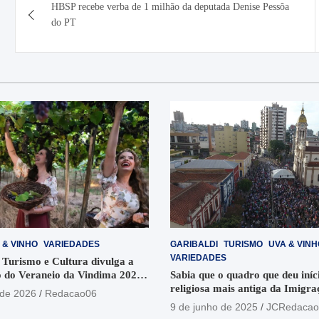
HBSP recebe verba de 1 milhão da deputada Denise Pessôa
de
do PT
Post
 & VINHO
VARIEDADES
GARIBALDI
TURISMO
UVA & VINH
VARIEDADES
 Turismo e Cultura divulga a
 do Veraneio da Vindima 2026
Sabia que o quadro que deu iníci
religiosa mais antiga da Imigra
 de 2026
Redacao06
está no Santuário Santo Antôni
9 de junho de 2025
JCRedacao