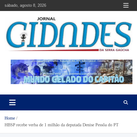
Skip
sábado, agosto 8, 2026
to
content
Jornal Cidades da Serra Gaúcha
Notícias de Garibaldi e região
Home
HBSP recebe verba de 1 milhão da deputada Denise Pessôa do PT