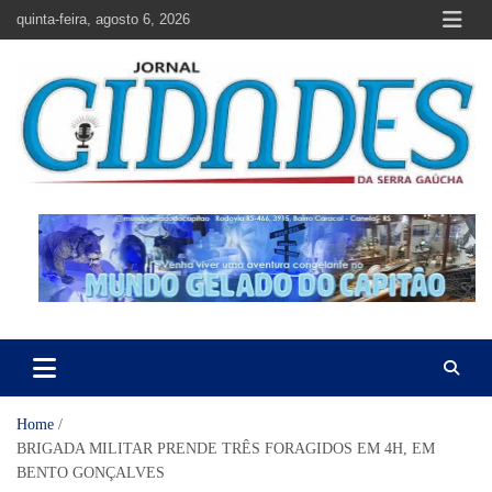
Skip
quinta-feira, agosto 6, 2026
to
content
Jornal Cidades da Serra Gaúcha
Notícias de Garibaldi e região
Home
BRIGADA MILITAR PRENDE TRÊS FORAGIDOS EM 4H, EM
BENTO GONÇALVES