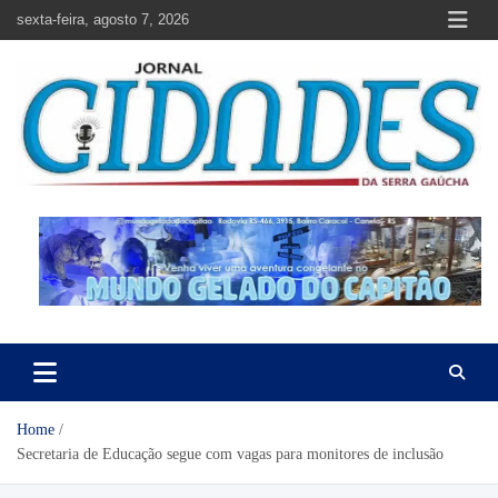
Skip
sexta-feira, agosto 7, 2026
to
content
Jornal Cidades da Serra Gaúcha
Notícias de Garibaldi e região
Home
Secretaria de Educação segue com vagas para monitores de inclusão