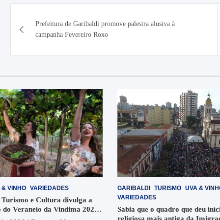
Navegação
Prefeitura de Garibaldi promove palestra alusiva à
de
campanha Fevereiro Roxo
Post
 & VINHO
VARIEDADES
GARIBALDI
TURISMO
UVA & VINH
VARIEDADES
 Turismo e Cultura divulga a
 do Veraneio da Vindima 2026
Sabia que o quadro que deu iníci
religiosa mais antiga da Imigra