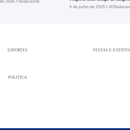
 de 2026
Redacao06
está no Santuário Santo Antôni
9 de junho de 2025
JCRedacao
ESPORTES
FESTAS E EVENTO
POLITICA