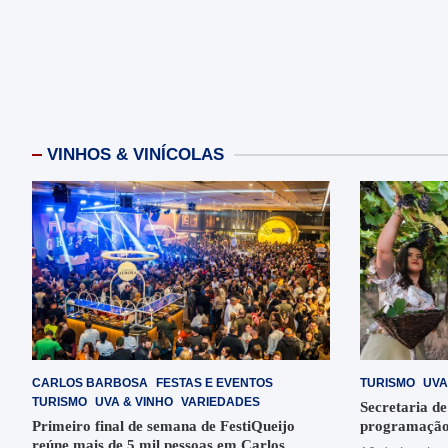
VINHOS & VINÍCOLAS
CARLOS BARBOSA
FESTAS E EVENTOS
TURISMO
UVA
TURISMO
UVA & VINHO
VARIEDADES
Secretaria de
Primeiro final de semana de FestiQueijo
programação
reúne mais de 5 mil pessoas em Carlos
em Garibaldi