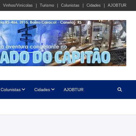
Vinhos/Vinícolas
Turismo
Colunistas
Cidades
AJOBTUR
Colunistas
Cidades
AJOBTUR