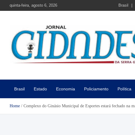
Skip
quinta-feira, agosto 6, 2026
Brasil
to
content
Jornal Cidades da Serra Gaú
Notícias de Garibaldi e região
Brasil
Estado
Economia
Policiamento
Política
Home
Complexo do Ginásio Municipal de Esportes estará fechado na m