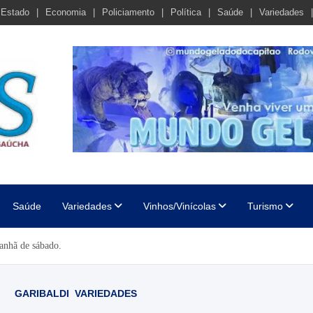
Estado
Economia
Policiamento
Política
Saúde
Variedades
cha
Saúde
Variedades
Vinhos/Vinícolas
Turismo
anhã de sábado.
GARIBALDI
VARIEDADES