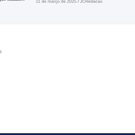
11 de março de 2025
JCRedacao
o
S