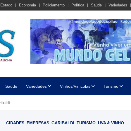
Estado
Economia
Policiamento
Política
Saúde
Variedades
cha
Saúde
Variedades
Vinhos/Vinícolas
Turismo
ribaldi
CIDADES
EMPRESAS
GARIBALDI
TURISMO
UVA & VINHO