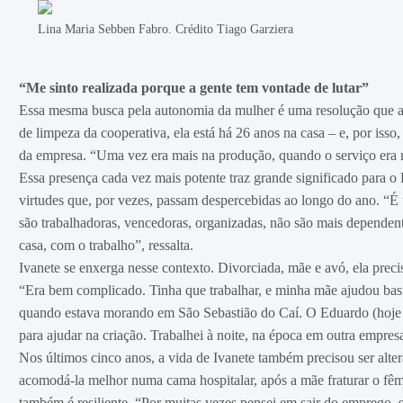
Lina Maria Sebben Fabro. Crédito Tiago Garziera
“Me sinto realizada porque a gente tem vontade de lutar”
Essa mesma busca pela autonomia da mulher é uma resolução que a
de limpeza da cooperativa, ela está há 26 anos na casa – e, por iss
da empresa. “Uma vez era mais na produção, quando o serviço era ma
Essa presença cada vez mais potente traz grande significado para o 
virtudes que, por vezes, passam despercebidas ao longo do ano. “É
são trabalhadoras, vencedoras, organizadas, não são mais dependente
casa, com o trabalho”, ressalta.
Ivanete se enxerga nesse contexto. Divorciada, mãe e avó, ela precis
“Era bem complicado. Tinha que trabalhar, e minha mãe ajudou bast
quando estava morando em São Sebastião do Caí. O Eduardo (hoje co
para ajudar na criação. Trabalhei à noite, na época em outra empresa
Nos últimos cinco anos, a vida de Ivanete também precisou ser alter
acomodá-la melhor numa cama hospitalar, após a mãe fraturar o fêmu
também é resiliente. “Por muitas vezes pensei em sair do emprego