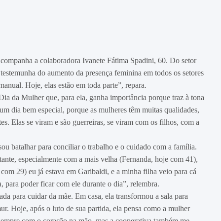
companha a colaboradora Ivanete Fátima Spadini, 60. Do setor
o, testemunha do aumento da presença feminina em todos os setores
nual. Hoje, elas estão em toda parte”, repara.
Dia da Mulher que, para ela, ganha importância porque traz à tona
 um dia bem especial, porque as mulheres têm muitas qualidades,
s. Elas se viram e são guerreiras, se viram com os filhos, com a
ou batalhar para conciliar o trabalho e o cuidado com a família.
ante, especialmente com a mais velha (Fernanda, hoje com 41),
m 29) eu já estava em Garibaldi, e a minha filha veio para cá
, para poder ficar com ele durante o dia”, relembra.
ada para cuidar da mãe. Em casa, ela transformou a sala para
r. Hoje, após o luto de sua partida, ela pensa como a mulher
, sempre com o coração na mão, mas a cooperativa também me