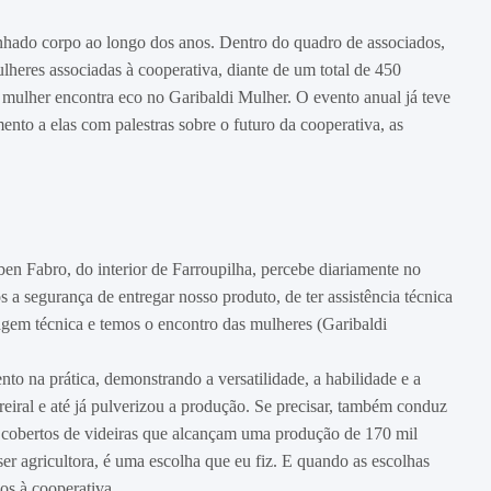
nhado corpo ao longo dos anos. Dentro do quadro de associados,
heres associadas à cooperativa, diante de um total de 450
mulher encontra eco no Garibaldi Mulher. O evento anual já teve
ento a elas com palestras sobre o futuro da cooperativa, as
en Fabro, do interior de Farroupilha, percebe diariamente no
a segurança de entregar nosso produto, de ter assistência técnica
iagem técnica e temos o encontro das mulheres (Garibaldi
 na prática, demonstrando a versatilidade, a habilidade e a
eiral e até já pulverizou a produção. Se precisar, também conduz
ão cobertos de videiras que alcançam uma produção de 170 mil
ser agricultora, é uma escolha que eu fiz. E quando as escolhas
nos à cooperativa.