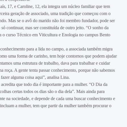
, 17, e Caroline, 12, ela integra um núcleo familiar que tem
terceira geração de associado, uma tradição que começou com o
indo. Mas se o avô do marido não foi membro fundador, pode ser
 só continuar, mas ser constituída de outro jeito. “O sonho da
uda o curso Técnico em Viticultura e Enologia no campus Bento
 conhecimento para a lida no campo, a associada também migra
 como uma forma de carinho, tem hoje contornos que podem ajudar
ntamos uma estrutura de trabalho, dava para trabalhar e cuidar
 na roça. A gente tenta passar conhecimento, porque não sabemos
azer alguma coisa aqui”, analisa Lina.
 acredita que todo dia é importante para a mulher. “O Dia da
olhas certas todos os dias são o dia dela”. Mais ainda para
ente na sociedade, e depende de cada uma buscar conhecimento e
 incluam a mulher, tem que partir da mulher também procurar o