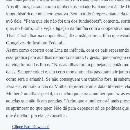
Aos 40 anos, casada com o também associado Fabiano e mãe de Thaís
longo histórico com a cooperativa. Seu marido é representante da 
avô dele. “Pena que ele não foi um dos fundadores”, comenta, sorr
que, no futuro, Lina veja a ligação da família com a cooperativa não
Thaís é trabalhar na cooperativa”, diz a mãe, sobre a filha que est
Gonçalves do Instituto Federal.
Assim como ocorreu com Lina na infância, com os pais repassando
essa prática para as filhas de modo natural. O gesto, que começou
na vida futura das filhas. “Nossas filhas foram planejadas, então mo
delas. Sempre cuidei e, em certo momento, elas passaram a ir junto
como será o amanhã. Se não conseguem um trabalho fora, já sabem f
Para ela, embora o Dia da Mulher represente uma data diferente, ela
Mulher é um dia especial, mas acho que para a mulher que faz as esc
aquelas que não ficam paradas. “Acho que a mulher está mais pres
se aprimorar no que quer. Não dá para depender só de políticas que
que é melhor pra ela”, aconselha.
Clique Para Download