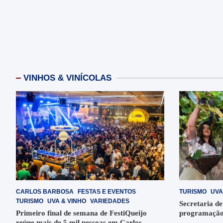
VINHOS & VINÍCOLAS
CARLOS BARBOSA
FESTAS E EVENTOS
TURISMO
UVA
TURISMO
UVA & VINHO
VARIEDADES
Secretaria de
Primeiro final de semana de FestiQueijo
programação
reúne mais de 5 mil pessoas em Carlos
em Garibaldi