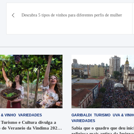
Navegação
Descubra 5 tipos de vinhos para diferentes perfis de mulher
de
Post
 & VINHO
VARIEDADES
GARIBALDI
TURISMO
UVA & VINH
VARIEDADES
 Turismo e Cultura divulga a
 do Veraneio da Vindima 2026
Sabia que o quadro que deu iníci
religiosa mais antiga da Imigra