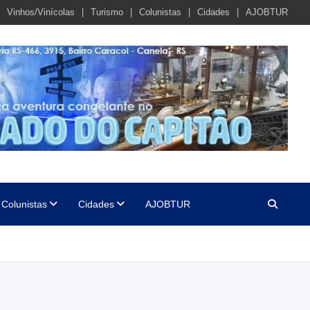
Vinhos/Vinícolas
Turismo
Colunistas
Cidades
AJOBTUR
Colunistas
Cidades
AJOBTUR