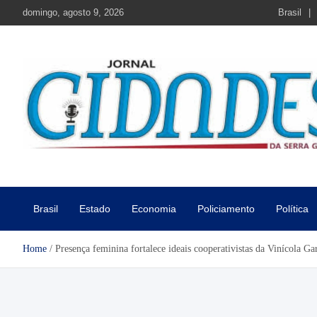
Skip
domingo, agosto 9, 2026
Brasil
to
content
Jornal Cidades da Serra Gaú
Notícias de Garibaldi e região
Brasil
Estado
Economia
Policiamento
Política
Home
Presença feminina fortalece ideais cooperativistas da Vinícola Ga