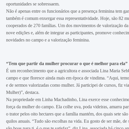
oportunidades se sobressaem.
Não é apenas entre os funcionários que a presença feminina tem ga
também é comum enxergar essa representatividade. Hoje, são 82 mul
cooperados de 270 famílias. Um dos movimentos de valorização da 
nove edições e, além de integrar as participantes, promove conhecim
novidades no campo e a valorização feminina.
“Tem que partir da mulher procurar o que é melhor para ela”
É um reconhecimento que a agricultora e associada Lina Maria Sebb
campo e que floresce ainda mais em época de vindima. “Aqui, temos 
e de sermos valorizadas como mulher. Já participei de cursos, fiz v
Mulher)”, destaca.
Na propriedade em Linha Machadinho, Lina exerce esse conhecimento
força da mulher do campo. Ela colhe uva, poda videiras, amarra parr
o trator pelos oito hectares que a família mantém, dos quais sete s
quilos anuais. “Tudo são escolhas na vida. Eu gosto de ser mãe, de 
são boas para ti, é o que te satisfaz”, diz Lina, associada há cinco a