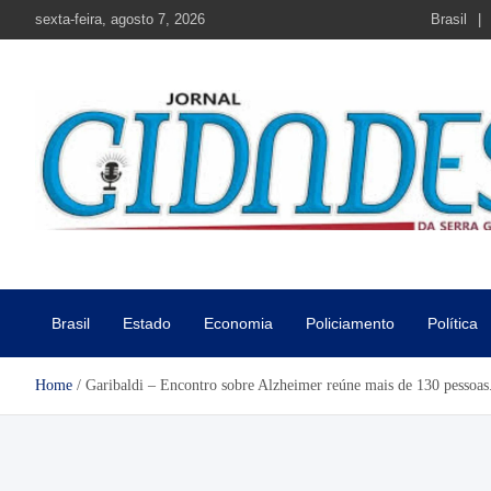
Skip
sexta-feira, agosto 7, 2026
Brasil
to
content
Jornal Cidades da Serra Gaú
Notícias de Garibaldi e região
Brasil
Estado
Economia
Policiamento
Política
Home
Garibaldi – Encontro sobre Alzheimer reúne mais de 130 pessoas