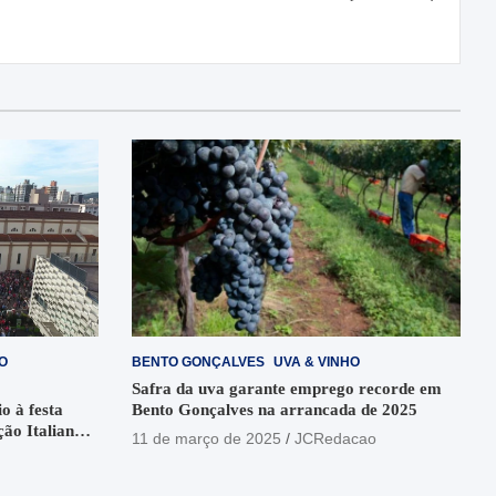
O
BENTO GONÇALVES
UVA & VINHO
Safra da uva garante emprego recorde em
o à festa
Bento Gonçalves na arrancada de 2025
ção Italiana
11 de março de 2025
JCRedacao
o