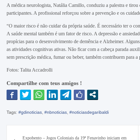
A médica neurologista, Natália Camillo, conduziu a palestra e tirou
participantes. A profissional reforçou sobre a prevenção e os cuidad
“O maior risco é não cuidar da própria saúde. É necessário ter o co
A saúde mental também é um fator de risco. A depressão e ansiedade
propícias para o desenvolvimento de demência e Alzheimer. Alguns c
as atividades cognitivas ativas. Não ficar com a cabeça parada aux
sem prescrição médica, fumar ou beber, também contribuem para a 
Fotos: Talita Accadrolli
Compartilhe com teus amigos !
Tags:
#gdinoticias
,
#nbnoticias
,
#noticiasdegaribaldi
Navegação
Expobento – Jogos Coloniais da 19ª Fenavinho iniciam em