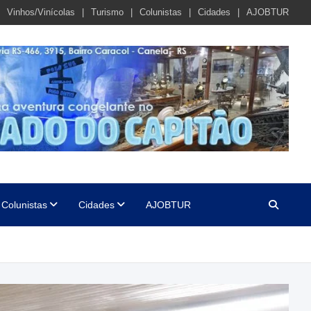
Vinhos/Vinícolas
Turismo
Colunistas
Cidades
AJOBTUR
Colunistas
Cidades
AJOBTUR