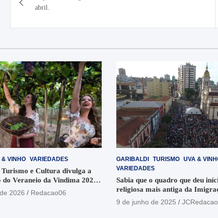
de
abril.
Post
 & VINHO
VARIEDADES
GARIBALDI
TURISMO
UVA & VINH
VARIEDADES
 Turismo e Cultura divulga a
 do Veraneio da Vindima 2026
Sabia que o quadro que deu iníci
religiosa mais antiga da Imigra
 de 2026
Redacao06
está no Santuário Santo Antôni
9 de junho de 2025
JCRedacao