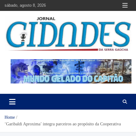
Skip
sábado, agosto 8, 2026
to
content
Jornal Cidades da Serra Gaúcha
Notícias de Garibaldi e região
Home
‘Garibaldi Aproxima’ integra parceiros ao propósito da Cooperativa