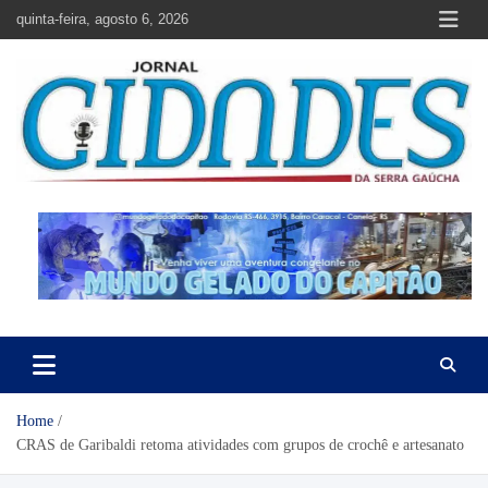
Skip
quinta-feira, agosto 6, 2026
to
content
Jornal Cidades da Serra Gaúcha
Notícias de Garibaldi e região
Home
CRAS de Garibaldi retoma atividades com grupos de crochê e artesanato