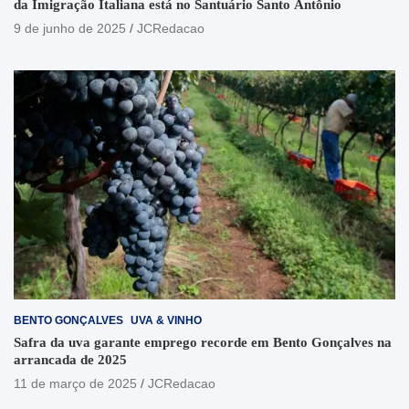
da Imigração Italiana está no Santuário Santo Antônio
9 de junho de 2025
JCRedacao
BENTO GONÇALVES
UVA & VINHO
Safra da uva garante emprego recorde em Bento Gonçalves na
arrancada de 2025
11 de março de 2025
JCRedacao