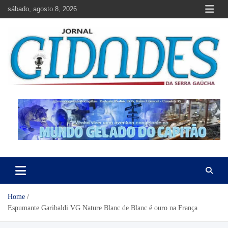
Skip
sábado, agosto 8, 2026
to
content
Jornal Cidades da Serra Gaúcha
Notícias de Garibaldi e região
Home
Espumante Garibaldi VG Nature Blanc de Blanc é ouro na França