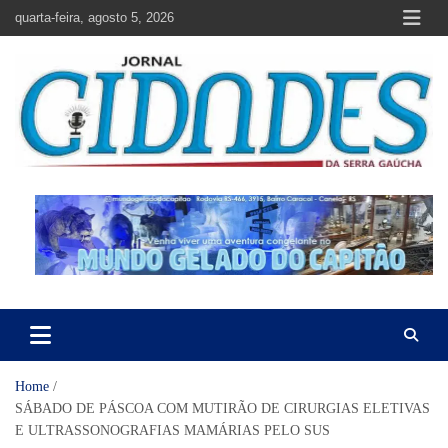
Skip
quarta-feira, agosto 5, 2026
to
content
Jornal Cidades da Serra Gaúcha
Notícias de Garibaldi e região
Home
SÁBADO DE PÁSCOA COM MUTIRÃO DE CIRURGIAS ELETIVAS
E ULTRASSONOGRAFIAS MAMÁRIAS PELO SUS