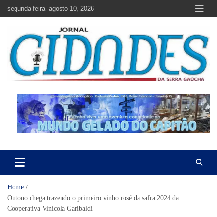
Skip
segunda-feira, agosto 10, 2026
to
content
Jornal Cidades da Serra Gaúcha
Notícias de Garibaldi e região
Home
Outono chega trazendo o primeiro vinho rosé da safra 2024 da
Cooperativa Vinícola Garibaldi