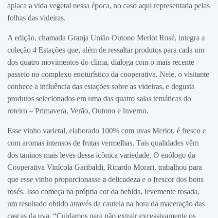
aplaca a vida vegetal nessa época, no caso aqui representada pelas
folhas das videiras.
A edição, chamada Granja União Outono Merlot Rosé, integra a
coleção 4 Estações que, além de ressaltar produtos para cada um
dos quatro movimentos do clima, dialoga com o mais recente
passeio no complexo enoturístico da cooperativa. Nele, o visitante
conhece a influência das estações sobre as videiras, e degusta
produtos selecionados em uma das quatro salas temáticas do
roteiro – Primavera, Verão, Outono e Inverno.
Esse vinho varietal, elaborado 100% com uvas Merlot, é fresco e
com aromas intensos de frutas vermelhas. Tais qualidades vêm
dos taninos mais leves dessa icônica variedade. O enólogo da
Cooperativa Vinícola Garibaldi, Ricardo Morari, trabalhou para
que esse vinho proporcionasse a delicadeza e o frescor dos bons
rosés. Isso começa na própria cor da bebida, levemente rosada,
um resultado obtido através da cautela na hora da maceração das
cascas da uva. “Cuidamos para não extrair excessivamente os