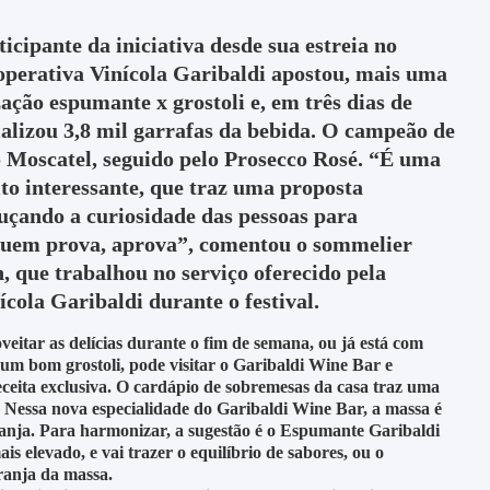
icipante da iniciativa desde sua estreia no
operativa Vinícola Garibaldi apostou, mais uma
ção espumante x grostoli e, em três dias de
ializou 3,8 mil garrafas da bebida. O campeão de
o Moscatel, seguido pelo Prosecco Rosé. “É uma
o interessante, que traz uma proposta
uçando a curiosidade das pessoas para
uem prova, aprova”, comentou o sommelier
 que trabalhou no serviço oferecido pela
cola Garibaldi durante o festival.
itar as delícias durante o fim de semana, ou já está com
um bom grostoli, pode visitar o Garibaldi Wine Bar e
eita exclusiva. O cardápio de sobremesas da casa traz uma
 Nessa nova especialidade do Garibaldi Wine Bar, a massa é
ranja. Para harmonizar, a sugestão é o Espumante Garibaldi
elevado, e vai trazer o equilíbrio de sabores, ou o
ranja da massa.