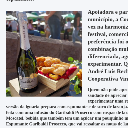
Apoiadora e part
município, a Co
vez na harmoniza
festival, comerc
preferência foi 
combinação muit
diferenciada, ag
experimentar. Q
André Luís Rech,
Cooperativa Viní
Quem não pôde aprove
saudade de apreciar 
experimentar uma rec
versão da iguaria prepara com espumante e de suco de laranja.
feita com uma infusão do Garibaldi Prosecco com raspas de la
Moscatel, bebida que também tem um açúcar um pouquinho mais 
Espumante Garibaldi Prosecco, que vai ressaltar as notas de la