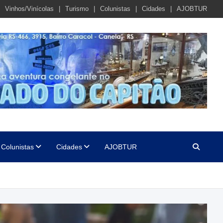
Vinhos/Vinícolas
Turismo
Colunistas
Cidades
AJOBTUR
Colunistas
Cidades
AJOBTUR