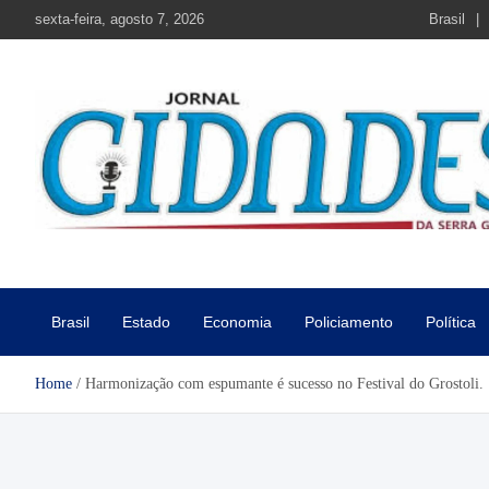
Skip
sexta-feira, agosto 7, 2026
Brasil
to
content
Jornal Cidades da Serra Gaú
Notícias de Garibaldi e região
Brasil
Estado
Economia
Policiamento
Política
Home
Harmonização com espumante é sucesso no Festival do Grostoli.