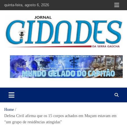
Skip
quinta-feira, agosto 6, 2026
to
content
Jornal Cidades da Serra Gaúcha
Notícias de Garibaldi e região
Home
Defesa Civil afirma que os 15 corpos achados em Muçum estavam em
“um grupo de residências atingidas”