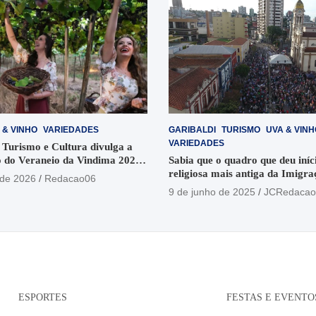
 & VINHO
VARIEDADES
GARIBALDI
TURISMO
UVA & VINH
VARIEDADES
 Turismo e Cultura divulga a
 do Veraneio da Vindima 2026
Sabia que o quadro que deu iníci
religiosa mais antiga da Imigra
 de 2026
Redacao06
está no Santuário Santo Antôni
9 de junho de 2025
JCRedacao
ESPORTES
FESTAS E EVENTO