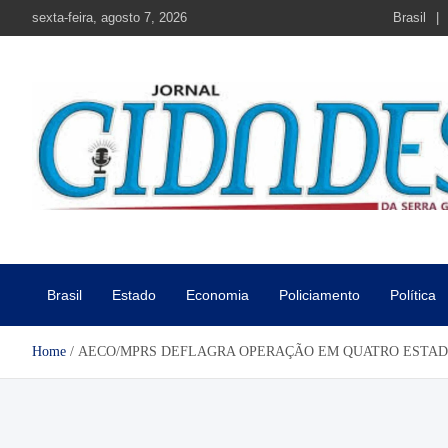
Skip
sexta-feira, agosto 7, 2026
Brasil
to
content
Jornal Cidades da Serra Gaú
Notícias de Garibaldi e região
Brasil
Estado
Economia
Policiamento
Política
Home
AECO/MPRS DEFLAGRA OPERAÇÃO EM QUATRO ESTAD