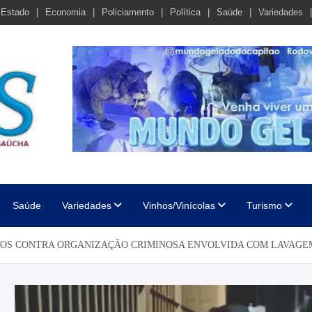
Estado
Economia
Policiamento
Política
Saúde
Variedades
cha
Saúde
Variedades
Vinhos/Vinícolas
Turismo
OS CONTRA ORGANIZAÇÃO CRIMINOSA ENVOLVIDA COM LAVAGEM 