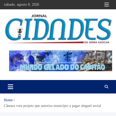
Skip
sábado, agosto 8, 2026
to
content
Jornal Cidades da Serra Gaúcha
Notícias de Garibaldi e região
Home
Câmara vota projeto que autoriza município a pagar aluguel social