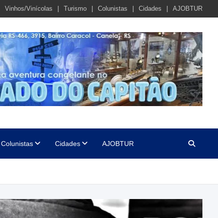
Vinhos/Vinícolas
Turismo
Colunistas
Cidades
AJOBTUR
Colunistas
Cidades
AJOBTUR