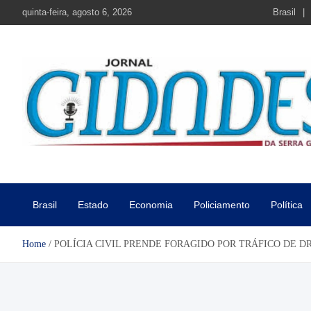
Skip
quinta-feira, agosto 6, 2026
Brasil
to
content
Jornal Cidades da Serra Gaú
Notícias de Garibaldi e região
Brasil
Estado
Economia
Policiamento
Política
Home
POLÍCIA CIVIL PRENDE FORAGIDO POR TRÁFICO DE 