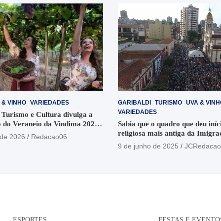
 & VINHO
VARIEDADES
GARIBALDI
TURISMO
UVA & VINH
VARIEDADES
 Turismo e Cultura divulga a
 do Veraneio da Vindima 2026
Sabia que o quadro que deu iníci
religiosa mais antiga da Imigra
 de 2026
Redacao06
está no Santuário Santo Antôni
9 de junho de 2025
JCRedacao
ESPORTES
FESTAS E EVENTO