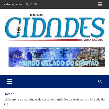
Skip
sábado, agosto 8, 2026
to
content
Jornal Cidades da Serra Gaúcha
Notícias de Garibaldi e região
Home
Itália envia novas ajudas de cerca de 3 milhões de reais ao Rio Grande do
Sul