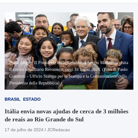
Porto Alegre- Il Presidente della Repubblica Sergio Mattarella visita
il centro umanitario Recomeco, oggi 16 luglio 2024. (Foto di Paolo
Giandotti - Ufficio Stampa per la Stampa e la Comunicazione della
Presidenza della Repubblica)
BRASIL
ESTADO
Itália envia novas ajudas de cerca de 3 milhões
de reais ao Rio Grande do Sul
17 de julho de 2024
JCRedacao