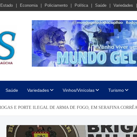
Estado
Economia
Policiamento
Política
Saúde
Variedades
cha
Saúde
Variedades
Vinhos/Vinícolas
Turismo
ROGAS E PORTE ILEGAL DE ARMA DE FOGO, EM SERAFINA CORRÊ