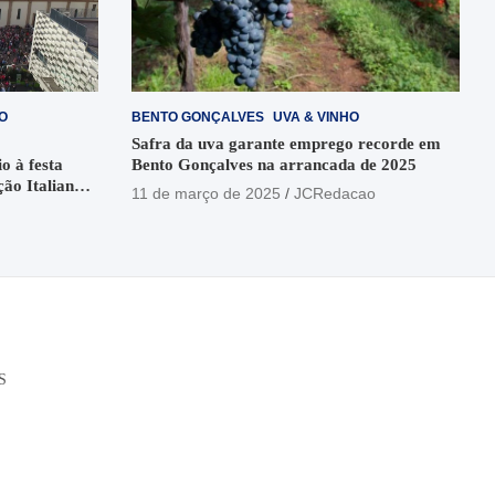
O
BENTO GONÇALVES
UVA & VINHO
Safra da uva garante emprego recorde em
o à festa
Bento Gonçalves na arrancada de 2025
ção Italiana
11 de março de 2025
JCRedacao
o
S