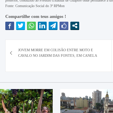
posterior, conduzido ao Presídio Estadual de Guaporé onde permanece à disp
Fonte: Comunicação Social do 3º RPMon
Compartilhe com teus amigos !
Navegação
JOVEM MORRE EM COLISÃO ENTRE MOTO E
de
CAVALO NO JARDIM DAS FONTES, EM CANELA
Post