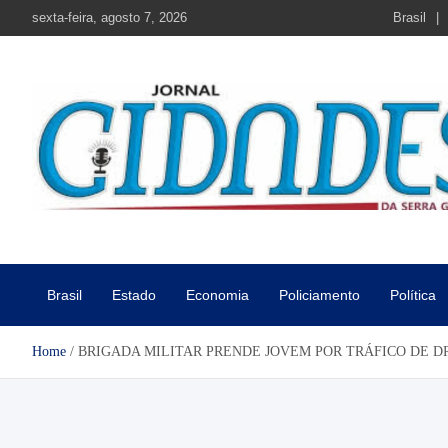
Skip
sexta-feira, agosto 7, 2026
Brasil
to
content
Jornal Cidades da Serra Gaú
Notícias de Garibaldi e região
Brasil
Estado
Economia
Policiamento
Política
Home
BRIGADA MILITAR PRENDE JOVEM POR TRÁFICO DE D