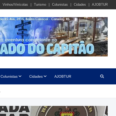
Vinhos/Vinícolas
Turismo
Colunistas
Cidades
AJOBTUR
Colunistas
Cidades
AJOBTUR
A