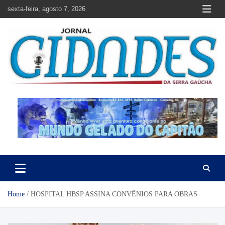
Skip
sexta-feira, agosto 7, 2026
to
content
Jornal Cidades da Serra Gaúcha
Notícias de Garibaldi e região
Home
HOSPITAL HBSP ASSINA CONVÊNIOS PARA OBRAS