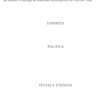
da Mulher e entrega de materiais informativos na Via Del Vino
ESPORTES
POLITICA
FESTAS E EVENTOS