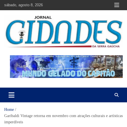
Skip
sábado, agosto 8, 2026
to
content
Jornal Cidades da Serra Gaúcha
Notícias de Garibaldi e região
Home
Garibaldi Vintage retorna em novembro com atrações culturais e artísticas
imperdíveis