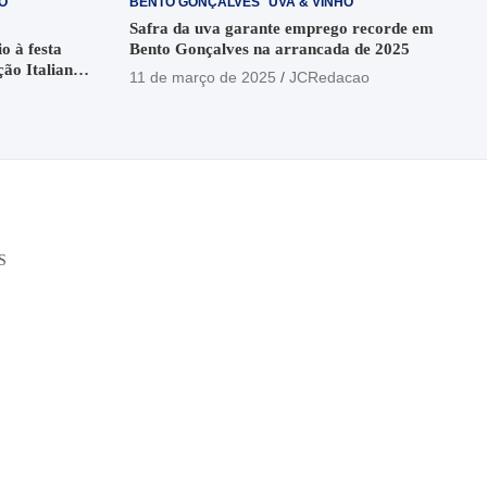
O
BENTO GONÇALVES
UVA & VINHO
Safra da uva garante emprego recorde em
o à festa
Bento Gonçalves na arrancada de 2025
ção Italiana
11 de março de 2025
JCRedacao
o
S