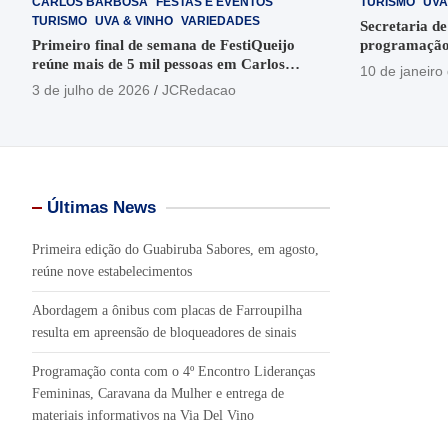
CARLOS BARBOSA
FESTAS E EVENTOS
TURISMO
UVA
TURISMO
UVA & VINHO
VARIEDADES
Secretaria de
Primeiro final de semana de FestiQueijo
programação
reúne mais de 5 mil pessoas em Carlos
em Garibaldi
10 de janeiro
Barbosa
3 de julho de 2026
JCRedacao
Últimas News
Primeira edição do Guabiruba Sabores, em agosto,
reúne nove estabelecimentos
Abordagem a ônibus com placas de Farroupilha
resulta em apreensão de bloqueadores de sinais
Programação conta com o 4º Encontro Lideranças
Femininas, Caravana da Mulher e entrega de
materiais informativos na Via Del Vino