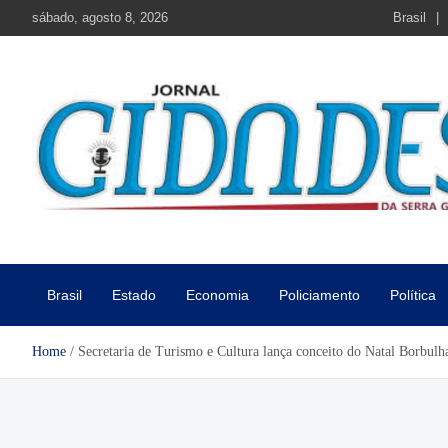
Skip
sábado, agosto 8, 2026
Brasil
to
content
Jornal Cidades da Serra Gaú
Notícias de Garibaldi e região
Brasil
Estado
Economia
Policiamento
Política
Home
Secretaria de Turismo e Cultura lança conceito do Natal Borbulh