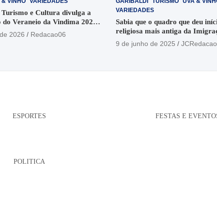
 & VINHO
VARIEDADES
GARIBALDI
TURISMO
UVA & VINH
VARIEDADES
 Turismo e Cultura divulga a
 do Veraneio da Vindima 2026
Sabia que o quadro que deu iníci
religiosa mais antiga da Imigra
 de 2026
Redacao06
está no Santuário Santo Antôni
9 de junho de 2025
JCRedacao
ESPORTES
FESTAS E EVENTO
POLITICA