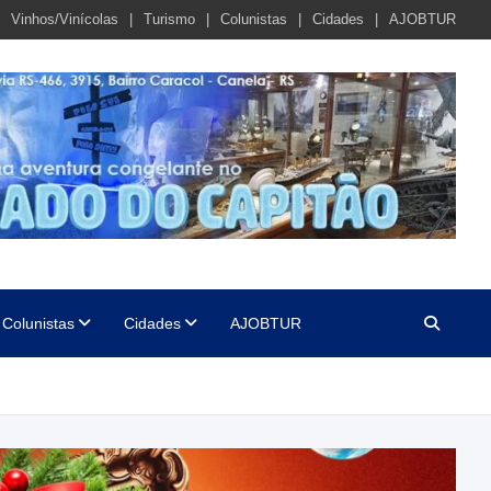
Vinhos/Vinícolas
Turismo
Colunistas
Cidades
AJOBTUR
Colunistas
Cidades
AJOBTUR