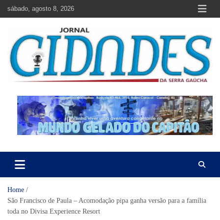
Skip
sábado, agosto 8, 2026
to
content
Jornal Cidades da Serra Gaúcha
Notícias de Garibaldi e região
Home
São Francisco de Paula – Acomodação pipa ganha versão para a família
toda no Divisa Experience Resort