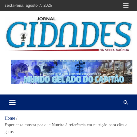
Skip
sexta-feira, agosto 7, 2026
to
content
Jornal Cidades da Serra Gaúcha
Notícias de Garibaldi e região
Home
Esperienza mostra por que Nutrire é referência em nutrição para cães e
gatos.