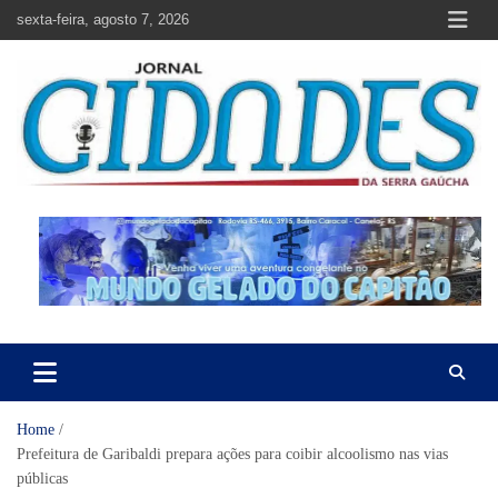
Skip
sexta-feira, agosto 7, 2026
to
content
Jornal Cidades da Serra Gaúcha
Notícias de Garibaldi e região
Home
Prefeitura de Garibaldi prepara ações para coibir alcoolismo nas vias
públicas