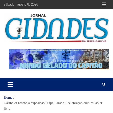
Skip
sábado, agosto 8, 2026
to
content
Jornal Cidades da Serra Gaúcha
Notícias de Garibaldi e região
Home
Garibaldi recebe a exposição “Pipa Parade”, celebração cultural ao ar
livre