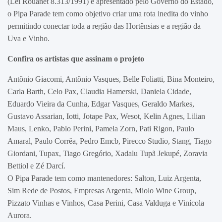
(Lei Rouanet 8.313/1991) e apresentado pelo Governo do Estado,
o Pipa Parade tem como objetivo criar uma rota inedita do vinho
permitindo conectar toda a região das Hortênsias e a região da
Uva e Vinho.
Confira os artistas que assinam o projeto
Antônio Giacomi, Antônio Vasques, Belle Foliatti, Bina Monteiro,
Carla Barth, Celo Pax, Claudia Hamerski, Daniela Cidade,
Eduardo Vieira da Cunha, Edgar Vasques, Geraldo Markes,
Gustavo Assarian, Iotti, Jotape Pax, Wesot, Kelin Agnes, Lilian
Maus, Lenko, Pablo Perini, Pamela Zorn, Pati Rigon, Paulo
Amaral, Paulo Corrêa, Pedro Emcb, Pirecco Studio, Stang, Tiago
Giordani, Tupax, Tiago Gregório, Xadalu Tupã Jekupé, Zoravia
Bettiol e Zé Darcí.
O Pipa Parade tem como mantenedores: Salton, Luiz Argenta,
Sim Rede de Postos, Empresas Argenta, Miolo Wine Group,
Pizzato Vinhas e Vinhos, Casa Perini, Casa Valduga e Vinícola
Aurora.