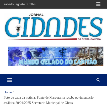
Skip
sábado, agosto 8, 2026
to
content
Jornal Cidades da Serra Gaúcha
Notícias de Garibaldi e região
Home
Foto de capa da notícia: Ponte de Marcorama recebe pavimentação
asfáltica 20/01/2025 Secretaria Municipal de Obras