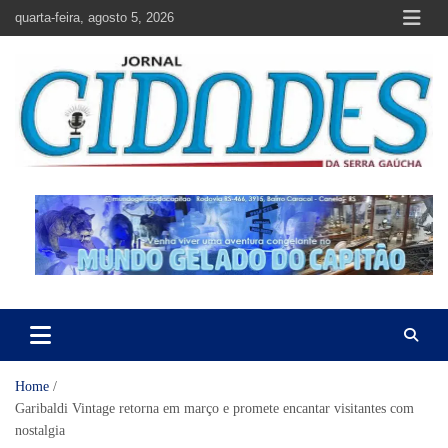
Skip
quarta-feira, agosto 5, 2026
to
content
Jornal Cidades da Serra Gaúcha
Notícias de Garibaldi e região
Home
Garibaldi Vintage retorna em março e promete encantar visitantes com
nostalgia