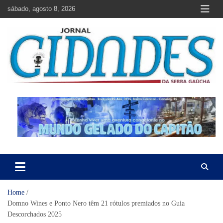
Skip
sábado, agosto 8, 2026
to
content
Jornal Cidades da Serra Gaúcha
Notícias de Garibaldi e região
Home
Domno Wines e Ponto Nero têm 21 rótulos premiados no Guia
Descorchados 2025