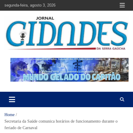
Skip
segunda-feira, agosto 3, 2026
to
content
Jornal Cidades da Serra Gaúcha
Notícias de Garibaldi e região
Home
Secretaria da Saúde comunica horários de funcionamento durante o
feriado de Carnaval