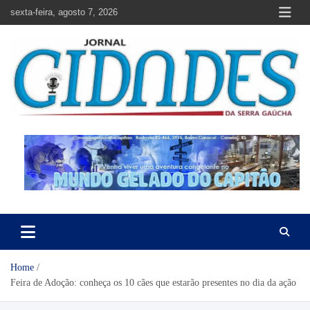
Skip
sexta-feira, agosto 7, 2026
to
content
Jornal Cidades da Serra Gaúcha
Notícias de Garibaldi e região
Home
Feira de Adoção: conheça os 10 cães que estarão presentes no dia da ação