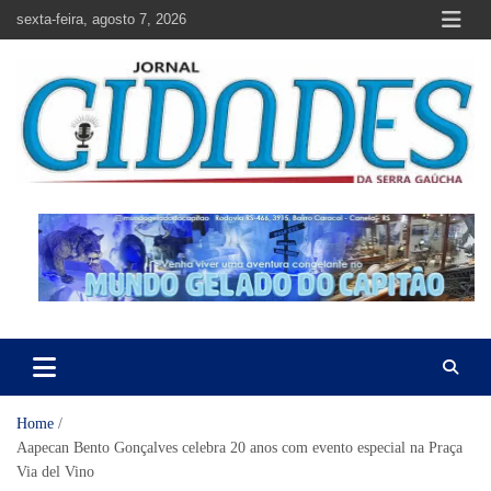
Skip
sexta-feira, agosto 7, 2026
to
content
Jornal Cidades da Serra Gaúcha
Notícias de Garibaldi e região
Home
Aapecan Bento Gonçalves celebra 20 anos com evento especial na Praça
Via del Vino