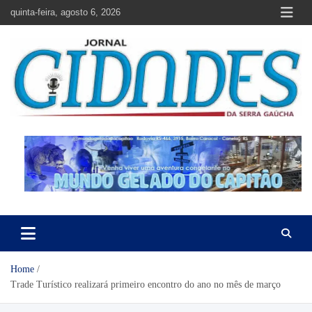
Skip
quinta-feira, agosto 6, 2026
to
content
Jornal Cidades da Serra Gaúcha
Notícias de Garibaldi e região
Home
Trade Turístico realizará primeiro encontro do ano no mês de março